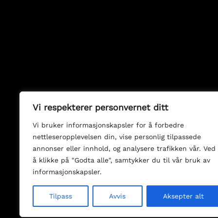
Vi respekterer personvernet ditt
Vi bruker informasjonskapsler for å forbedre
nettleseropplevelsen din, vise personlig tilpassede
annonser eller innhold, og analysere trafikken vår. Ved
å klikke på "Godta alle", samtykker du til vår bruk av
informasjonskapsler.
Tilpass
Avvis
Aksepter alt