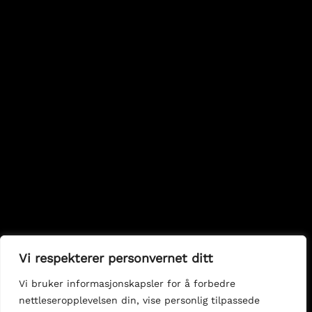
Vi respekterer personvernet ditt
Vi bruker informasjonskapsler for å forbedre
nettleseropplevelsen din, vise personlig tilpassede