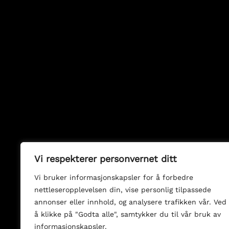
Vi respekterer personvernet ditt
Vi bruker informasjonskapsler for å forbedre
nettleseropplevelsen din, vise personlig tilpassede
annonser eller innhold, og analysere trafikken vår. Ved
å klikke på "Godta alle", samtykker du til vår bruk av
informasjonskapsler.